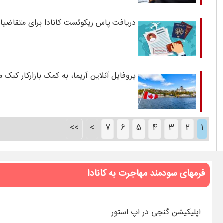
دریافت پاس ریکوئست کانادا برای متقاضیان
پروفایل آنلاین آریما، به کمک بازارکار کبک 
>>
>
7
6
5
4
3
2
1
فرمهای سودمند مهاجرت به کانادا
اپلیکیشن گنجی در اپ استور