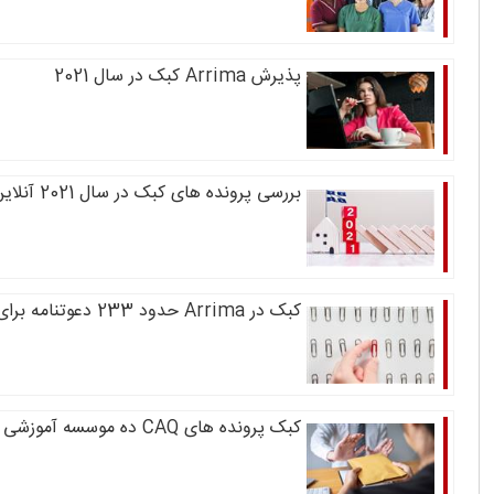
پذیرش Arrima کبک در سال 2021
بررسی پرونده های کبک در سال 2021 آنلاین شد
کبک در Arrima حدود 233 دعوتنامه برای نیروی کار ماهر صادر کرد
کبک پرونده های CAQ ده موسسه آموزشی را به حالت تعلیق درآورد