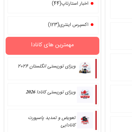
اخبار استارتاپ(44)
اکسپرس اینتری(123)
مهمترین های کانادا
ویزای توریستی انگلستان 2026
ویزای توریستی کانادا 𝟐𝟎𝟐𝟔
تعویض و تمدید پاسپورت
کانادایی