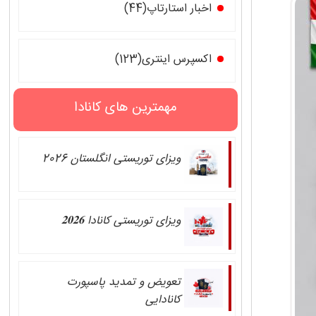
اخبار استارتاپ(44)
اکسپرس اینتری(123)
مهمترین های کانادا
ویزای توریستی انگلستان 2026
ویزای توریستی کانادا 𝟐𝟎𝟐𝟔
تعویض و تمدید پاسپورت
کانادایی