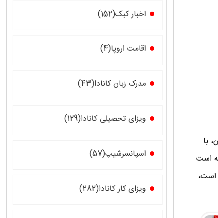
اخبار کبک(152)
اقامت اروپا(4)
مدرک زبان کانادا(43)
ویزای تحصیلی کانادا(129)
، با
اسپانسرشیپ(57)
ه است
 است،
ویزای کار کانادا(282)