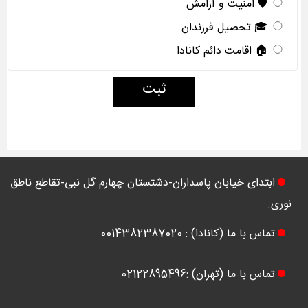
🛡️ امنیت و آرامش
🎓 تحصیل فرزندان
🏠 اقامت دائم کانادا
ثبت
ابتدای خیابان پاسداران-دشتستان چهارم گل نبی-تقاطع ناطق
نوری.
تماس با ما (کانادا) : 0014382387020
تماس با ما (تهران) :02122895496