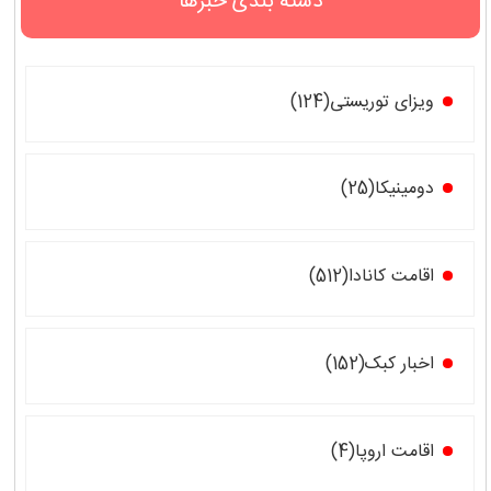
دسته بندی خبرها
ویزای توریستی(124)
دومینیکا(25)
اقامت کانادا(512)
اخبار کبک(152)
اقامت اروپا(4)