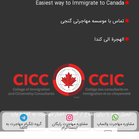
Easiest way to Immigrate to Canada
تماس با موسسه مهاجرتی گنجی
الهجرة الی کندا
ایمیل خود را برای اطلاع از آخرین اخبار مهاجرت به کانادا وارد
کنید +
مشاوره مهاجرت واتساپ
مشاوره مهاجرت رایگان
گروه تلگرام مهاجرت به
اینستاگرام
کانادا