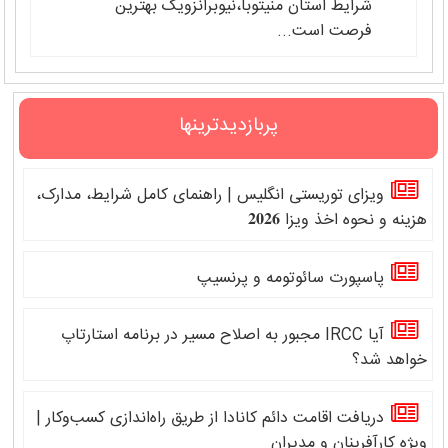
شرایط استان منیتوبا،نیوبرانزویک بهترین
فرصت است...
پربازدیدترینها
ویزای توریستی انگلیس | راهنمای کامل شرایط، مدارک،
هزینه و نحوه اخذ ویزا 𝟐𝟎𝟐𝟔
پاسپورت سائوتومه و پرنسیپ
آیا IRCC مجبور به اصلاح مسیر در برنامه استارتاپ
خواهد شد؟
دریافت اقامت دائم کانادا از طریق راه‌اندازی کسب‌وکار |
ویژه کارآفرینان و مدیران