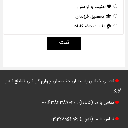
🛡️ امنیت و آرامش
🎓 تحصیل فرزندان
🏠 اقامت دائم کانادا
ثبت
ابتدای خیابان پاسداران-دشتستان چهارم گل نبی-تقاطع ناطق
نوری.
تماس با ما (کانادا) : 0014382387020
تماس با ما (تهران) :02122895496