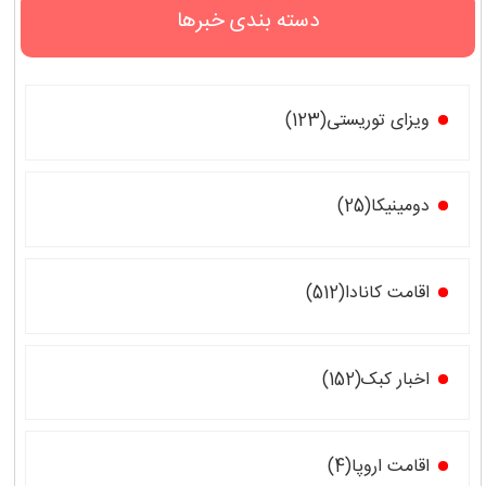
دسته بندی خبرها
ویزای توریستی(123)
دومینیکا(25)
اقامت کانادا(512)
اخبار کبک(152)
اقامت اروپا(4)