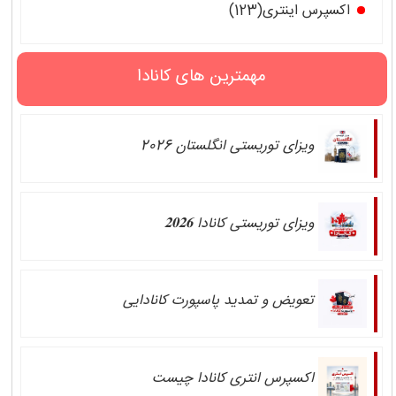
اکسپرس اینتری(123)
مهمترین های کانادا
ویزای توریستی انگلستان 2026
ویزای توریستی کانادا 𝟐𝟎𝟐𝟔
تعویض و تمدید پاسپورت کانادایی
اکسپرس انتری کانادا چیست