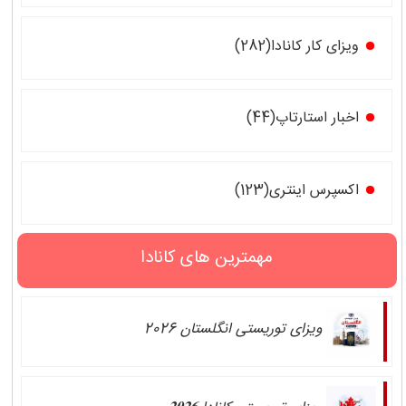
ویزای کار کانادا(282)
اخبار استارتاپ(44)
اکسپرس اینتری(123)
مهمترین های کانادا
ویزای توریستی انگلستان 2026