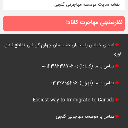
نقشه سایت موسسه مهاجرتی گنجی
نظرسنجی مهاجرت کانادا
ابتدای خیابان پاسداران-دشتستان چهارم گل نبی-تقاطع ناطق
نوری.
تماس با ما (کانادا) : 0014382387020
تماس با ما (تهران) :02122895496
Easiest way to Immigrate to Canada
تماس با موسسه مهاجرتی گنجی