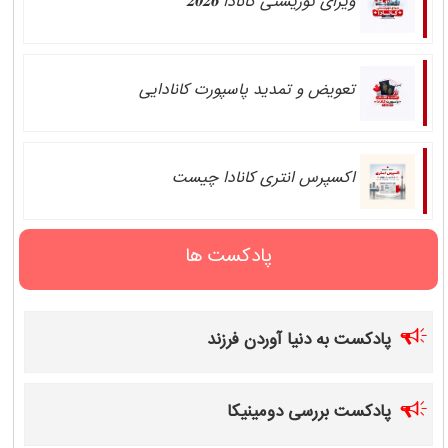
ویزای توریستی کانادا 𝟐𝟎𝟐𝟔
تعویض و تمدید پاسپورت کانادایی
اکسپرس انتری کانادا چیست
پادکست ها
پادکست به دنیا آوردن فرزند
پادکست بررسی دومینیکا