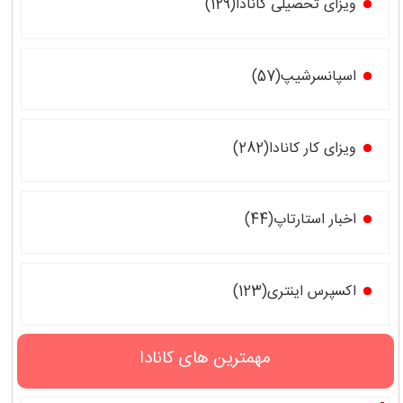
ویزای تحصیلی کانادا(129)
اسپانسرشیپ(57)
ویزای کار کانادا(282)
اخبار استارتاپ(44)
اکسپرس اینتری(123)
مهمترین های کانادا