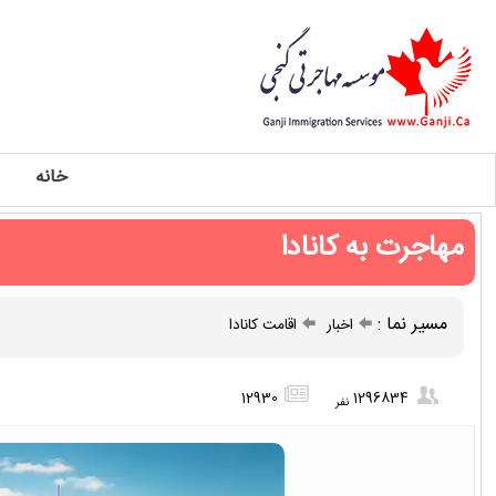
خانه
مهاجرت به کانادا
مسیر نما :
اخبار
اقامت کانادا
12930
1296834
نفر