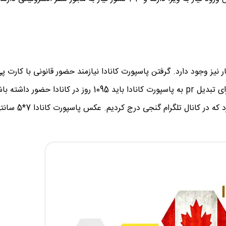
ویزا می توانند به 112 کشور مسافرت کنند، 53 کشور فقط در زمان ورود نیاز به ویزا دارند و 33 کشور نیاز به مجوز سفر ا
ر نیز وجود دارد. گرفتن پاسپورت کانادا نیازمند حضور قانونی با کارت پی 
حداقل به مدت سه سال در یک بازه زمانی 5 سال است، یعنی برای تبدیل pr به پاسپورت کانادا باید 1095 روز در کاناد
بتوانید شهروندی کانادا را کسب کنید، البته استثناهایی و