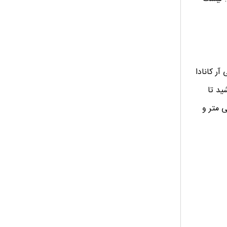
لکترونیکی دارند. لیست
آر کانادا
ا حضور داشته باشید تا
جود دارد که در کانال تلگرام گنجی درج کردیم. عکس پاسپورت کانادا 7*5 سانتی متر و