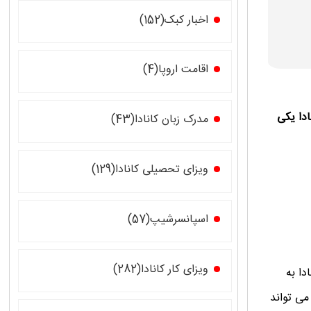
اخبار کبک(152)
اقامت اروپا(4)
ادا یکی
مدرک زبان کانادا(43)
ویزای تحصیلی کانادا(129)
اسپانسرشیپ(57)
ویزای کار کانادا(282)
دا به
می تواند