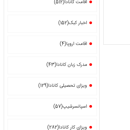
اقامت کانادا(512)
اخبار کبک(152)
اقامت اروپا(4)
مدرک زبان کانادا(43)
ویزای تحصیلی کانادا(129)
اسپانسرشیپ(57)
ویزای کار کانادا(282)