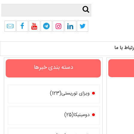
رتباط با ما
دسته بندی خبرها
ویزای توریستی(123)
دومینیکا(25)