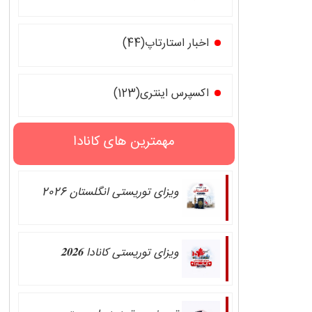
اخبار استارتاپ(44)
اکسپرس اینتری(123)
مهمترین های کانادا
ویزای توریستی انگلستان 2026
ویزای توریستی کانادا 𝟐𝟎𝟐𝟔