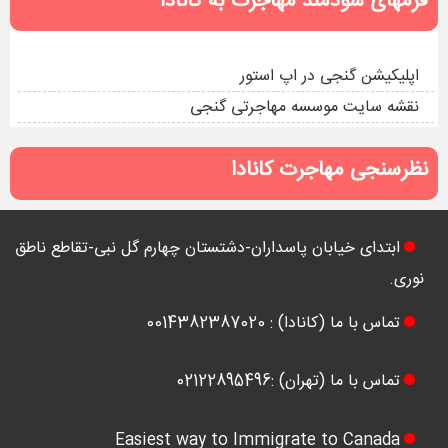
فرمهای سودمند مهاجرت به کانادا
اپلیکیشن گنجی در اپ استور
نقشه سایت موسسه مهاجرتی گنجی
نظرسنجی مهاجرت کانادا
ابتدای خیابان پاسداران-دشتستان چهارم گل نبی-تقاطع ناطق
نوری.
تماس با ما (کانادا) : 0014382387020
تماس با ما (تهران) :02122895496
Easiest way to Immigrate to Canada