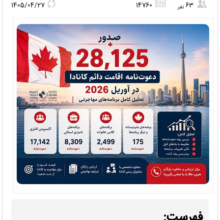
1405/04/27
14760
63
نفر
فهرست: