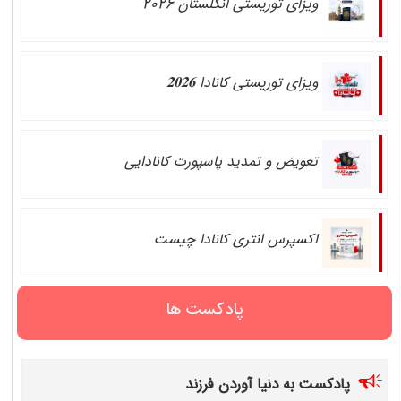
ویزای توریستی انگلستان 2026
ویزای توریستی کانادا 𝟐𝟎𝟐𝟔
تعویض و تمدید پاسپورت کانادایی
اکسپرس انتری کانادا چیست
پادکست ها
پادکست به دنیا آوردن فرزند