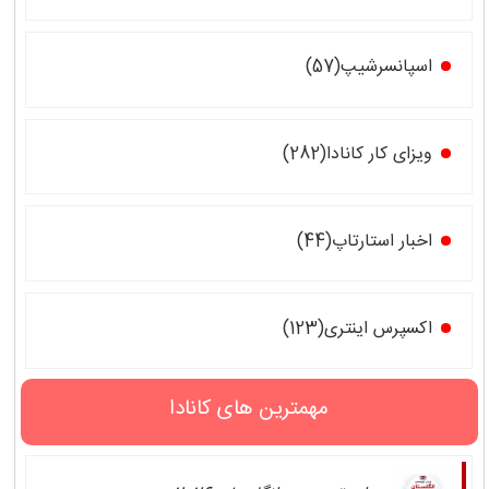
اسپانسرشیپ(57)
ویزای کار کانادا(282)
اخبار استارتاپ(44)
اکسپرس اینتری(123)
مهمترین های کانادا