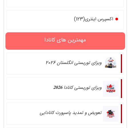
اکسپرس اینتری(123)
مهمترین های کانادا
ویزای توریستی انگلستان 2026
ویزای توریستی کانادا 𝟐𝟎𝟐𝟔
تعویض و تمدید پاسپورت کانادایی