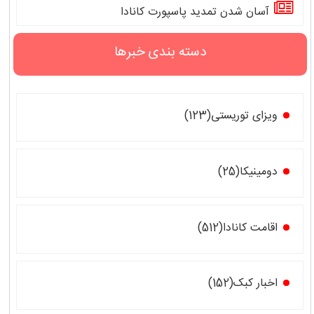
آسان شدن تمدید پاسپورت کانادا
دسته بندی خبرها
ویزای توریستی(123)
دومینیکا(25)
اقامت کانادا(512)
اخبار کبک(152)