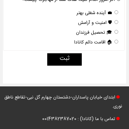
🎯 اگر امروز اقدام کنید، هدف شما از مهاجرت چیست؟
💼 آینده شغلی بهتر
🛡️ امنیت و آرامش
🎓 تحصیل فرزندان
🏠 اقامت دائم کانادا
ثبت
ابتدای خیابان پاسداران-دشتستان چهارم گل نبی-تقاطع ناطق
نوری.
تماس با ما (کانادا) : 0014382387020