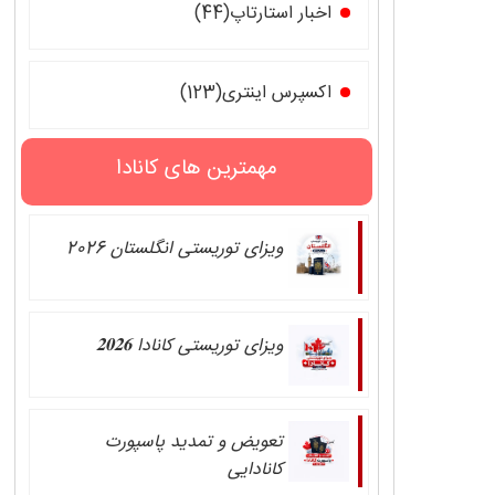
اخبار استارتاپ(44)
اکسپرس اینتری(123)
مهمترین های کانادا
ویزای توریستی انگلستان 2026
ویزای توریستی کانادا 𝟐𝟎𝟐𝟔
تعویض و تمدید پاسپورت
کانادایی