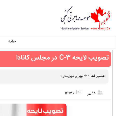
خانه
تصویب لایحه C-3 در مجلس کانادا
مسیر نما :
ویزای توریستی
14730
98
نفر