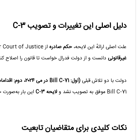
دلیل اصلی این تغییرات و تصویب C-3
علت اصلی ارائهٔ این لایحه،
حکم صادره
از Ontario Superior Court of Justice بود که بخش «محدودیت نسل اول» در قانون تابعیت را
غیرقانونی
دانست و از دولت فدرال خواست تا قانون را اصلاح کند
دولت با دو تلاش قبلی
(اول: Bill C‑71 در می ۲۰۲۴، دوم: اقدامات موقت discretionary grants)
Bill C-71 موفق به تصویب نشد و
لایحه C-3
این بار ‌به‌صورت ج
نکات کلیدی برای متقاضیان تابعیت