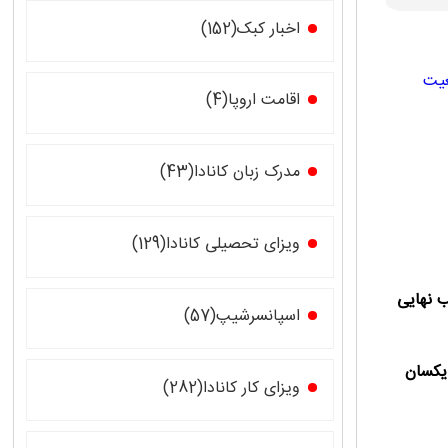
اخبار کبک(152)
عیت
اقامت اروپا(4)
مدرک زبان کانادا(43)
ویزای تحصیلی کانادا(129)
نهایی
اسپانسرشیپ(57)
کسان
ویزای کار کانادا(282)