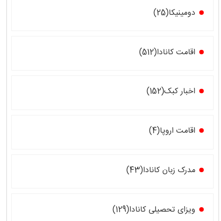
دومینیکا(25)
اقامت کانادا(512)
اخبار کبک(152)
اقامت اروپا(4)
مدرک زبان کانادا(43)
ویزای تحصیلی کانادا(129)