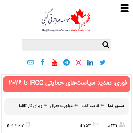
فوری: تمدید سیاست‌های حمایتی IRCC تا 2026
مسیر نما :
اقامت کانادا
مهاجرت فدرال
ویزای کار کانادا
1404/11/12
14753
231
نفر