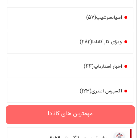
اسپانسرشیپ(57)
ویزای کار کانادا(282)
اخبار استارتاپ(44)
اکسپرس اینتری(123)
مهمترین های کانادا