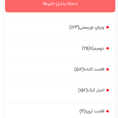
دسته بندی خبرها
ویزای توریستی(123)
دومینیکا(25)
اقامت کانادا(512)
اخبار کبک(152)
اقامت اروپا(4)