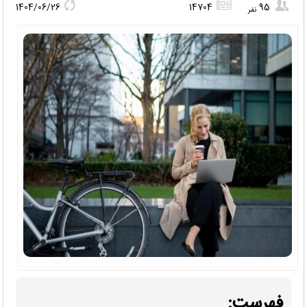
1404/06/26
14704
95
نفر
فهرست: